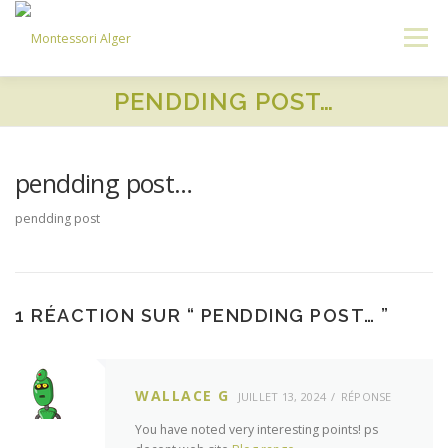
Aller
au
Menu
contenu
PENDDING POST…
ACCUEIL
A PROPOS
PROGRAMMES
pendding post…
ADMISSION
CONNEXION
pendding post
1 RÉACTION SUR “
PENDDING POST…
”
WALLACE G
JUILLET 13, 2024
RÉPONSE
You have noted very interesting points! ps