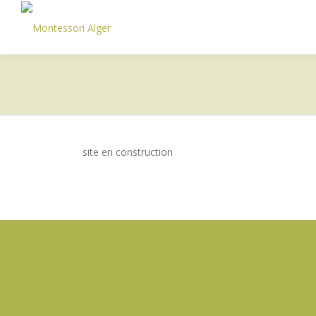
Aller
au
contenu
site en construction