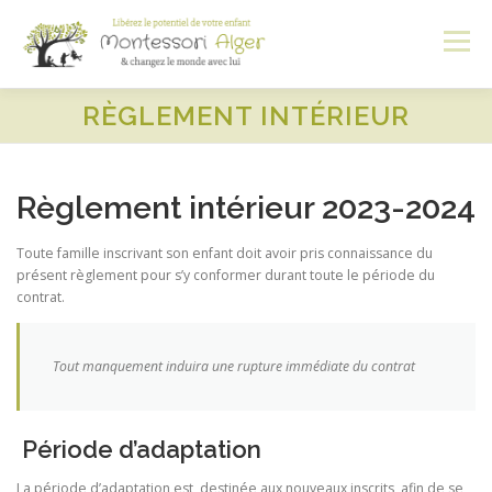
Aller
au
Menu
contenu
RÈGLEMENT INTÉRIEUR
ACCUEIL
A PROPOS
PROGRAMMES
Règlement intérieur 2023-2024
ADMISSION
CONNEXION
Toute famille inscrivant son enfant doit avoir pris connaissance du
présent règlement pour s’y conformer durant toute le période du
contrat.
Tout manquement induira une rupture immédiate du contrat
Période d’adaptation
La période d’adaptation est destinée aux nouveaux inscrits, afin de se