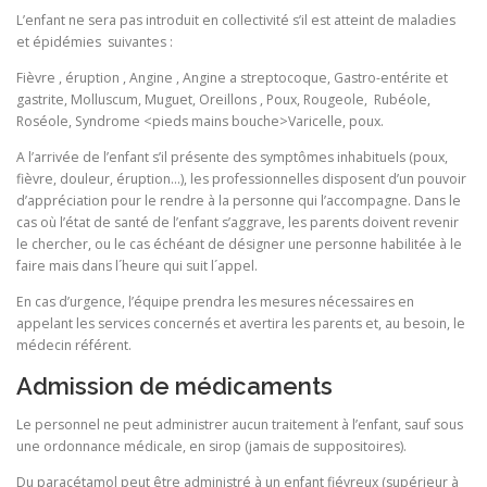
L’enfant ne sera pas introduit en collectivité s’il est atteint de maladies
et épidémies suivantes :
Fièvre , éruption , Angine , Angine a streptocoque, Gastro-entérite et
gastrite, Molluscum, Muguet, Oreillons , Poux, Rougeole, Rubéole,
Roséole, Syndrome <pieds mains bouche>Varicelle, poux.
A l’arrivée de l’enfant s’il présente des symptômes inhabituels (poux,
fièvre, douleur, éruption…), les professionnelles disposent d’un pouvoir
d’appréciation pour le rendre à la personne qui l’accompagne. Dans le
cas où l’état de santé de l’enfant s’aggrave, les parents doivent revenir
le chercher, ou le cas échéant de désigner une personne habilitée à le
faire mais dans l´heure qui suit l´appel.
En cas d’urgence, l’équipe prendra les mesures nécessaires en
appelant les services concernés et avertira les parents et, au besoin, le
médecin référent.
Admission de médicaments
Le personnel ne peut administrer aucun traitement à l’enfant, sauf sous
une ordonnance médicale, en sirop (jamais de suppositoires).
Du paracétamol peut être administré à un enfant fiévreux (supérieur à