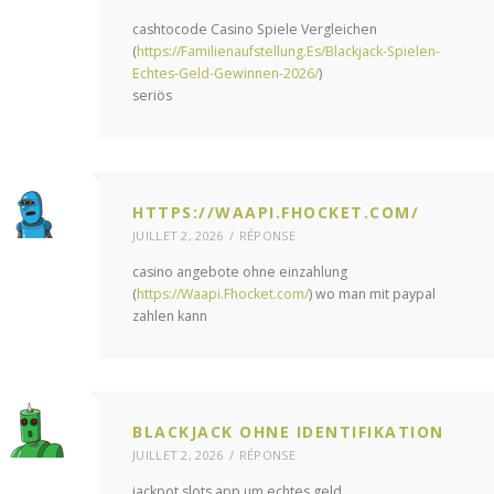
cashtocode Casino Spiele Vergleichen
(
https://Familienaufstellung.Es/Blackjack-Spielen-
Echtes-Geld-Gewinnen-2026/
)
seriös
HTTPS://WAAPI.FHOCKET.COM/
JUILLET 2, 2026
RÉPONSE
casino angebote ohne einzahlung
(
https://Waapi.Fhocket.com/
) wo man mit paypal
zahlen kann
BLACKJACK OHNE IDENTIFIKATION
JUILLET 2, 2026
RÉPONSE
jackpot slots app um echtes geld