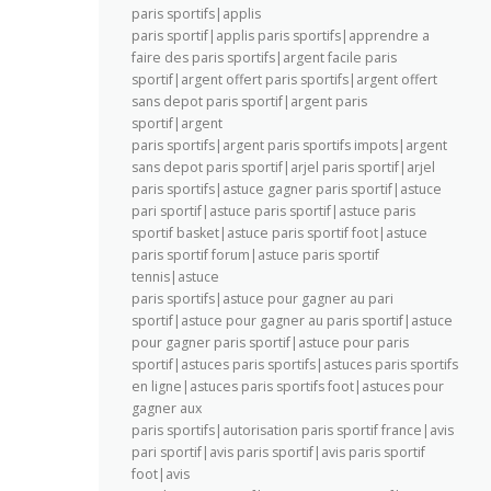
paris sportifs|applis
paris sportif|applis paris sportifs|apprendre a
faire des paris sportifs|argent facile paris
sportif|argent offert paris sportifs|argent offert
sans depot paris sportif|argent paris
sportif|argent
paris sportifs|argent paris sportifs impots|argent
sans depot paris sportif|arjel paris sportif|arjel
paris sportifs|astuce gagner paris sportif|astuce
pari sportif|astuce paris sportif|astuce paris
sportif basket|astuce paris sportif foot|astuce
paris sportif forum|astuce paris sportif
tennis|astuce
paris sportifs|astuce pour gagner au pari
sportif|astuce pour gagner au paris sportif|astuce
pour gagner paris sportif|astuce pour paris
sportif|astuces paris sportifs|astuces paris sportifs
en ligne|astuces paris sportifs foot|astuces pour
gagner aux
paris sportifs|autorisation paris sportif france|avis
pari sportif|avis paris sportif|avis paris sportif
foot|avis