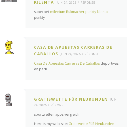
KILENTA
JUIN 24, 2026
RÉPONSE
superbet
milenium Bukmacher punkty kilenta
punkty
CASA DE APUESTAS CARRERAS DE
CABALLOS
JUIN 24, 2026
RÉPONSE
Casa De Apuestas Carreras De Caballos
deportivas
en peru
GRATISWETTE FÜR NEUKUNDEN
JUIN
24, 2026
RÉPONSE
sportwetten apps vergleich
Here is my web-site:
Gratiswette FüR Neukunden