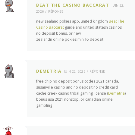
BEAT THE CASINO BACCARAT
JUIN 22,
2026
RÉPONSE
new zealand pokies app, united kingdom
Beat The
Casino Baccarat
guide and united statesn casinos
no deposit bonus, or new
zealandn online pokies min $5 deposit
DEMETRIA
JUIN 22, 2026
RÉPONSE
free chip no deposit bonus codes 2021 canada,
susanville casino and no deposit no credit card
cache creek casino tribal gaming license (
Demetria
)
bonus usa 2021 nonstop, or canadian online
gambling