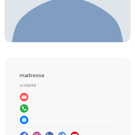
maitresse
scolarité