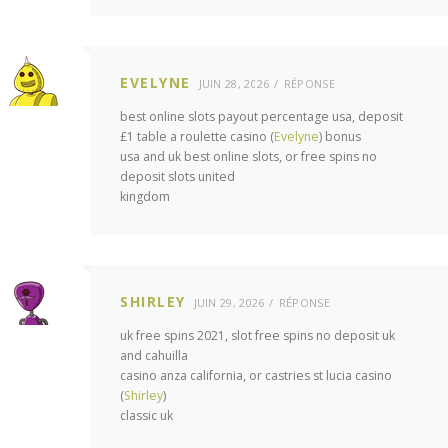
EVELYNE
JUIN 28, 2026
RÉPONSE
best online slots payout percentage usa, deposit
£1 table a roulette casino (
Evelyne
) bonus
usa and uk best online slots, or free spins no
deposit slots united
kingdom
SHIRLEY
JUIN 29, 2026
RÉPONSE
uk free spins 2021, slot free spins no deposit uk
and cahuilla
casino anza california, or castries st lucia casino
(
Shirley
)
classic uk