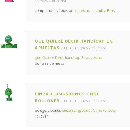
15, 2026
RÉPONSE
comparador cuotas de
apuestas colombia Brasil
QUE QUIERE DECIR HANDICAP EN
APUESTAS
JUILLET 15, 2026
RÉPONSE
que Quiere Decir handicap En apuestas
de tenis de mesa
EINZAHLUNGSBONUS OHNE
ROLLOVER
JUILLET 15, 2026
RÉPONSE
echtgeld bonus
einzahlungsbonus Ohne rollover
rollover