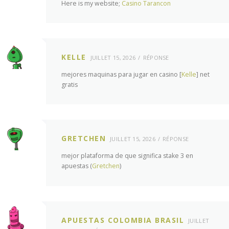
Here is my website;
Casino Tarancon
KELLE
JUILLET 15, 2026
RÉPONSE
mejores maquinas para jugar en casino [
Kelle
] net
gratis
GRETCHEN
JUILLET 15, 2026
RÉPONSE
mejor plataforma de que significa stake 3 en
apuestas (
Gretchen
)
APUESTAS COLOMBIA BRASIL
JUILLET