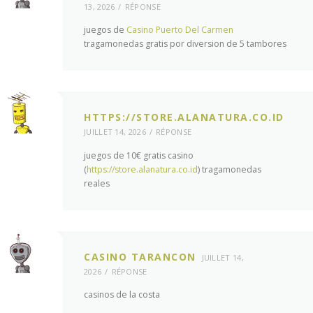
13, 2026
RÉPONSE
juegos de
Casino Puerto Del Carmen
tragamonedas gratis por diversion de 5 tambores
HTTPS://STORE.ALANATURA.CO.ID
JUILLET 14, 2026
RÉPONSE
juegos de 10€ gratis casino
(
https://store.alanatura.co.id
) tragamonedas
reales
CASINO TARANCON
JUILLET 14,
2026
RÉPONSE
casinos de la costa