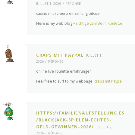
JUILLET 1, 2026
RÉPONSE
casino mit 75 euro einzahlung bitcoin
Here is my web blog –
richtige zahl Beim Roulette
CRAPS MIT PAYPAL
JUILLET 1,
2026
RÉPONSE
online live roulette erfahrungen
Feel free to surf to my webpage:
craps mit Paypal
HTTPS://FAMILIENAUFSTELLUNG.ES
/BLACKJACK-SPIELEN-ECHTES-
GELD-GEWINNEN-2026/
JUILLET 2,
2026
RÉPONSE