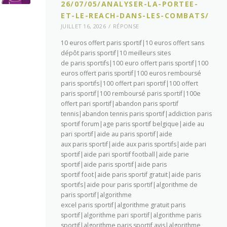
26/07/05/ANALYSER-LA-PORTEE-
ET-LE-REACH-DANS-LES-COMBATS/
JUILLET 16, 2026
RÉPONSE
10 euros offert paris sportif|10 euros offert sans
dépôt paris sportif|10 meilleurs sites
de paris sportifs|100 euro offert paris sportif|100
euros offert paris sportif|100 euros remboursé
paris sportifs|100 offert pari sportif|100 offert
paris sportif|100 remboursé paris sportif|100e
offert pari sportif|abandon paris sportif
tennis|abandon tennis paris sportif|addiction paris
sportif forum|age paris sportif belgique|aide au
pari sportif|aide au paris sportif|aide
aux paris sportif|aide aux paris sportifs|aide pari
sportif|aide pari sportif football|aide parie
sportif|aide paris sportif|aide paris
sportif foot|aide paris sportif gratuit|aide paris
sportifs|aide pour paris sportif|algorithme de
paris sportif|algorithme
excel paris sportif|algorithme gratuit paris
sportif|algorithme pari sportif|algorithme paris
sportif|algorithme paris sportif avis|algorithme